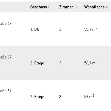
Geschoss
Zimmer
Wohnfläche
aße 67
2
1. DG
3
55,1 m
aße 67
2
2. Etage
3
56,1 m
aße 67
2
2. Etage
3
56 m