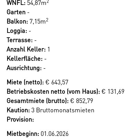
2
WNFL:
54,87m
Das Gebäude MQG – als sieben- bis
Garten
-
zehngeschossige Hofbebauung konzipiert –
2
Balkon:
7,15m
zeichnet sich durch hohe architektonische
Loggia:
-
Qualität und einer für Graz neuartigen
Terrasse:
-
Erschließung der vier zweihüftigen Bauteile
Anzahl Keller:
1
aus. Die beiden Hüften sind jeweils durch ein
Kellerfläche:
-
bis zu acht Meter breites, kommunikatives
Ausrichtung:
-
Längsatrium erschlossen. Die Überdeckung
dieser Atrien mit Glasdächern sorgt
Miete (netto):
€ 643,57
einerseits für Witterungsschutz und schafft
Betriebskosten netto (vom Haus):
€ 131,69
andererseits großzügige, lichtdurchflutete
Gesamtmiete (brutto):
€ 852,79
Räume. Dadurch sind auch alle
Kaution:
3 Bruttomonatsmieten
Wohneinheiten quer durchlüftbar.
Provision:
Die Erdgeschosszone besteht aus
Mietbeginn:
01.06.2026