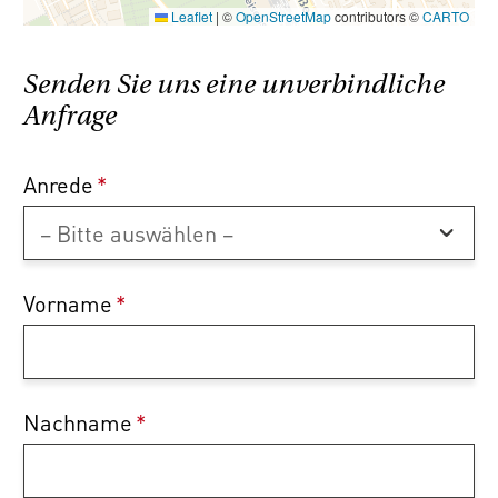
Leaflet
|
©
OpenStreetMap
contributors ©
CARTO
Wir weisen darauf hin, dass zwischen dem
Vermittler und dem zu vermittelnden Dritten
Senden Sie uns eine unverbindliche
ein familiäres oder wirtschaftliches
Anfrage
Naheverhältnis besteht.
Der Vermittler ist als Doppelmakler tätig.
Anrede
*
Vorname
*
Nachname
*