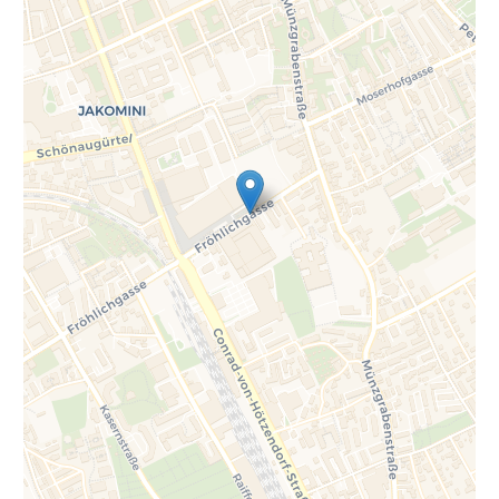
Gehweg entlang der Fröhlichgasse und die
Einbindung in die „Graz Radautobahn“
errichtet. Die Untergeschosse beinhalten
zwei Tiefgaragen, die sich in Summe auf drei
Tiefgaragenebenen und 1.500 PKW-
Abstellplätze erstrecken. Zwischen der
bestehenden Garage der Messe Congress
Graz und der Tiefgarage im MQG wird ein
PKW-Verbindungstunnel und eine unter- und
oberirdische Fußgängeranbindung zum
Messevorplatz errichtet.
Unsere Homepage erreichen Sie unter
www.mqg.at