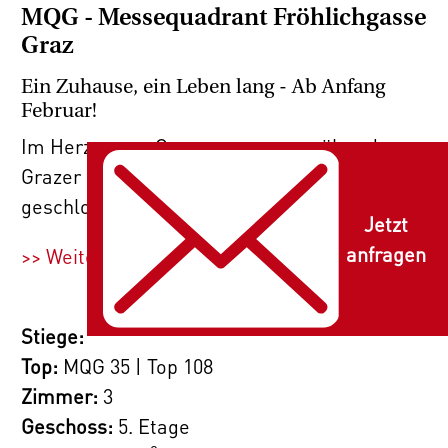
MQG - Messequadrant Fröhlichgasse
Graz
Ein Zuhause, ein Leben lang - Ab Anfang
Februar!
Im Herzen von Graz, genau gegenüber der
Grazer Messe, entsteht der größte
geschlossene bebaute Lebensraum der
Jetzt
Landeshauptstadt. Das für Graz in dieser
anfragen
>> Weiterlesen
Größe neuartige Konzept erfüllt nicht nur alle
notwendigen Attribute eines modernen,
urbanen Lebensraumes mit ausreichend
Stiege:
Büro-, Retail- und Gastronomieflächen,
Top:
MQG 35 | Top 108
sondern soll für 571 Mietwohnungen ein
Zimmer:
3
„Community-Feeling“ ermöglichen.
Geschoss:
5. Etage