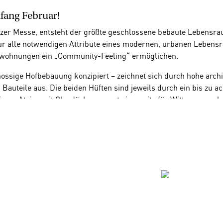
fang Februar!
zer Messe, entsteht der größte geschlossene bebaute Lebensrau
 nur alle notwendigen Attribute eines modernen, urbanen Lebens
etwohnungen ein „Community-Feeling“ ermöglichen.
ssige Hofbebauung konzipiert – zeichnet sich durch hohe archit
 Bauteile aus. Die beiden Hüften sind jeweils durch ein bis zu a
ser Atrien mit Glasdächern sorgt einerseits für Witterungsschu
lle Wohneinheiten quer durchlüftbar.
n Grünflächen und möblierten „Wohnstraßen“, die alle Bewohne
cks wird ein öffentlich zugänglicher Park angelegt.
ivitäten durch die zahlreichen Veranstaltungen des Messe Congr
ichen Verkehrsmittel bilden ein vollwertiges Lebensumfeld.
 Ihr Ziel. Es wird ein öffentlicher Gehweg entlang der Fröhlic
einhalten zwei Tiefgaragen, die sich in Summe auf drei Tiefga
e der Messe Congress Graz und der Tiefgarage im MQG wird ein