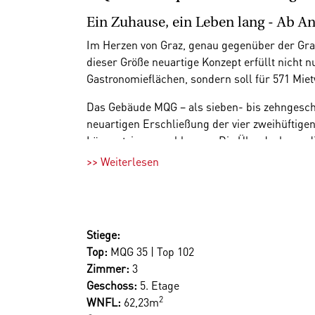
Ein Zuhause, ein Leben lang - Ab An
Im Herzen von Graz, genau gegenüber der Gra
dieser Größe neuartige Konzept erfüllt nicht
Gastronomieflächen, sondern soll für 571 Mi
Das Gebäude MQG – als sieben- bis zehngescho
neuartigen Erschließung der vier zweihüftigen
Längsatrium erschlossen. Die Überdeckung die
lichtdurchflutete Räume. Dadurch sind auch a
>> Weiterlesen
Die Erdgeschosszone besteht aus großzügige
einladen. Im östlichen Abschnitt des Grundstü
Ein großes Angebot an Kultur- und Freizeitakt
Stiege:
optimale Verkehrsanbindung durch die öffentl
Top:
MQG 35 | Top 102
Zimmer:
3
Vom MQG kommen Sie auch ohne Auto schnell an
Geschoss:
5. Etage
Radautobahn“ errichtet. Die Untergeschosse b
2
WNFL:
62,23m
erstrecken. Zwischen der bestehenden Garag