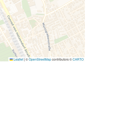
Leaflet
|
©
OpenStreetMap
contributors ©
CARTO