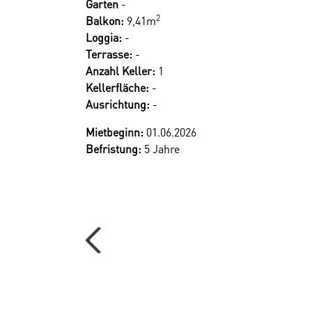
Garten
-
oberirdische Fußgängeranbindung zum Messevo
2
Balkon:
9,41m
Loggia:
-
Terrasse:
-
Unsere Homepage erreichen Sie unter
www.mq
Anzahl Keller:
1
Kellerfläche:
-
Wir weisen darauf hin, dass zwischen dem Verm
Ausrichtung:
-
Der Vermittler ist als Doppelmakler tätig.
Mietbeginn:
01.06.2026
Befristung:
5 Jahre