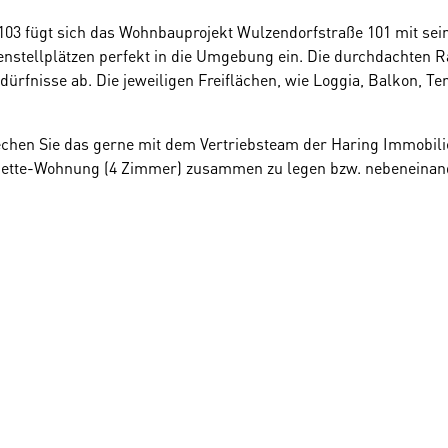
103 fügt sich das Wohnbauprojekt Wulzendorfstraße 101 mit sei
tellplätzen perfekt in die Umgebung ein. Die durchdachten R
rfnisse ab. Die jeweiligen Freiflächen, wie Loggia, Balkon, Ter
hen Sie das gerne mit dem Vertriebsteam der Haring Immobilie
nette-Wohnung (4 Zimmer) zusammen zu legen bzw. nebeneinan
ossen, offeriert sich die besondere optionale Möglichkeit eines 
 Tiefgarage
bereit.
glich eine Minute zu Fuß entfernt, stellt die Direktverbindung z
enigen Minuten erreichbar.
en, d.h. alle Sanitäranlagen, Fliesen und Parkettböden sind im 
ung über eine energieschonende Luft-Wasser-Wärmepumpe.
Det
ng im Booklet.