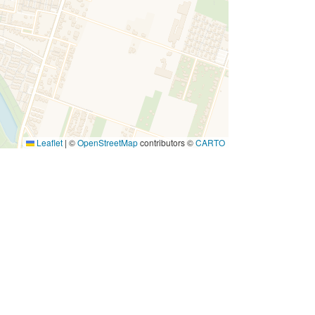
Leaflet
|
©
OpenStreetMap
contributors ©
CARTO