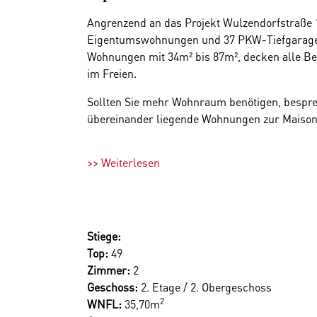
Angrenzend an das Projekt Wulzendorfstraße 
Eigentumswohnungen und 37 PKW-Tiefgaragens
Wohnungen mit 34m² bis 87m², decken alle Bedü
im Freien.
Sollten Sie mehr Wohnraum benötigen, besprec
übereinander liegende Wohnungen zur Maiso
Für alle Eigentümer, auch in den oberen Gesch
>> Weiterlesen
Strom- und Wasseranschluss ausgeführt.
37 PKW-Stellplätze stehen in der hauseigenen
Die Infrastruktur überzeugt: der Autobus, ledi
Stiege:
Bildungs- und Freizeitmöglichkeiten sind in w
Top:
49
Alle Wohnungen werden schlüsselfertig übergeb
Zimmer:
2
mittels Fußbodenheizung, die Wärmeversorg
Geschoss:
2. Etage / 2. Obergeschoss
entnehmen Sie gerne der Leistungsbeschreibu
2
WNFL:
35,70m