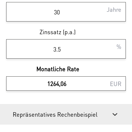
über eine energieschonende Luft-Wasser-
Wärmepumpe.
Details über die Ausstattung
Jahre
der Wohnungen entnehmen Sie gerne der
Leistungsbeschreibung im Booklet.
Zinssatz (p.a.)
%
Sparen Sie 3,6% | provisionsfrei
kaufen
Monatliche Rate
Ihr Vorteil beim Erwerb einer Haring Group
EUR
Immobilie:
- Provisionsfrei! Alle Eigentumsobjekte
werden ohne Provision (3,6% inkl. MwSt.)
Repräsentatives Rechenbeispiel
angeboten!