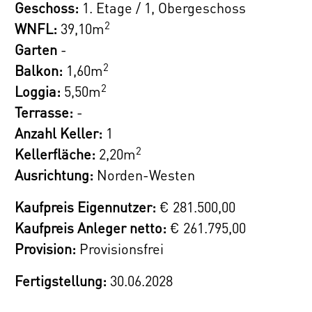
Geschoss:
1. Etage / 1, Obergeschoss
Sollten Sie mehr Wohnraum benötigen,
2
WNFL:
39,10m
besprechen Sie das gerne mit dem
Garten
-
Vertriebsteam der Haring
2
Balkon:
1,60m
Immobilientreuhand. Es besteht die
2
Loggia:
5,50m
Möglichkeit, übereinander liegende
Terrasse:
-
Wohnungen zur Maisonette-Wohnung (4
Anzahl Keller:
1
Zimmer) zusammen zu legen bzw.
2
Kellerfläche:
2,20m
nebeneinander liegende Wohnungen zu
Ausrichtung:
Norden-Westen
verbinden!
Kaufpreis Eigennutzer:
€ 281.500,00
Für alle Eigentümer, auch in den oberen
Kaufpreis Anleger netto:
€ 261.795,00
Geschossen, offeriert sich die besondere
Provision:
Provisionsfrei
optionale Möglichkeit eines eigenen
Gartenabteils. Alle Gärten werden mit
Fertigstellung:
30.06.2028
Strom- und Wasseranschluss ausgeführt.