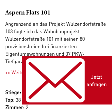
Aspern Flats 101
Angrenzend an das Projekt Wulzendorfstraße
103 fügt sich das Wohnbauprojekt
Wulzendorfstraße 101 mit seinen 80
provisionsfreien frei
finanzierten
Eigentumswohnungen und 37 PKW-
Tiefgaragenstellplätzen perfekt in die
Umgebung ein. Die durchdachten
>> Weiterlesen
Raumaufteilungen der 2- und 3- Zimmer-
Jetzt
Wohnungen mit 34m² bis 87m², decken alle
anfragen
Bedürfnisse ab. Die jeweiligen Freiflächen,
Stiege:
wie Loggia, Balkon, Terrasse oder
Top:
38
Eigengarten, bieten privaten Platz im Freien.
Zimmer:
2