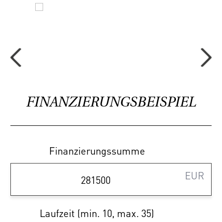
37 PKW-Stellplätze stehen in der
hauseigenen Tiefgarage
bereit.
Die Infrastruktur überzeugt: der Autobus,
lediglich eine Minute zu Fuß entfernt, stellt
die Direktverbindung zur U-Bahn Linie U2
dar. Auch Einkaufs-, Bildungs- und
FINANZIERUNGSBEISPIEL
Freizeitmöglichkeiten sind in wenigen
Minuten erreichbar.
Alle Wohnungen werden schlüsselfertig
Finanzierungssumme
übergeben, d.h. alle Sanitäranlagen, Fliesen
EUR
und Parkettböden sind im Kaufpreis
inkludiert. Die Heizung erfolgt mittels
Fußbodenheizung, die Wärmeversorgung
Laufzeit (min. 10, max. 35)