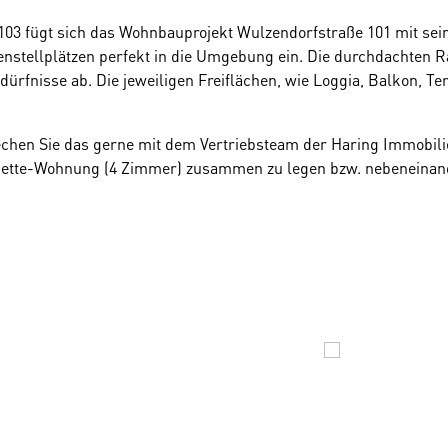
103 fügt sich das Wohnbauprojekt Wulzendorfstraße 101 mit sei
tellplätzen perfekt in die Umgebung ein. Die durchdachten R
rfnisse ab. Die jeweiligen Freiflächen, wie Loggia, Balkon, Ter
hen Sie das gerne mit dem Vertriebsteam der Haring Immobilie
nette-Wohnung (4 Zimmer) zusammen zu legen bzw. nebeneinan
ossen, offeriert sich die besondere optionale Möglichkeit eines 
 Tiefgarage
bereit.
glich eine Minute zu Fuß entfernt, stellt die Direktverbindung z
enigen Minuten erreichbar.
en, d.h. alle Sanitäranlagen, Fliesen und Parkettböden sind im 
ung über eine energieschonende Luft-Wasser-Wärmepumpe.
Det
ng im Booklet.