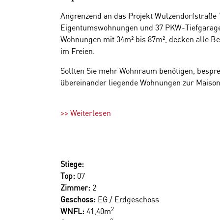
Angrenzend an das Projekt Wulzendorfstraße 
Eigentumswohnungen und 37 PKW-Tiefgaragens
Wohnungen mit 34m² bis 87m², decken alle Bedü
im Freien.
Sollten Sie mehr Wohnraum benötigen, besprec
übereinander liegende Wohnungen zur Maiso
Für alle Eigentümer, auch in den oberen Gesch
>> Weiterlesen
Strom- und Wasseranschluss ausgeführt.
37 PKW-Stellplätze stehen in der hauseigenen
Die Infrastruktur überzeugt: der Autobus, ledi
Stiege:
Bildungs- und Freizeitmöglichkeiten sind in w
Top:
07
Alle Wohnungen werden schlüsselfertig übergeb
Zimmer:
2
mittels Fußbodenheizung, die Wärmeversorg
Geschoss:
EG / Erdgeschoss
entnehmen Sie gerne der Leistungsbeschreibu
2
WNFL:
41,40m