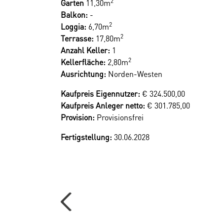
2
Garten
11,30m
Balkon:
-
2
Loggia:
6,70m
Sparen Sie 3,6% | provisionsfrei ka
2
Terrasse:
17,80m
Anzahl Keller:
1
Ihr Vorteil beim Erwerb einer Haring Group I
2
Kellerfläche:
2,80m
Ausrichtung:
Norden-Westen
- Provisionsfrei! Alle Eigentumsobjekte werde
Kaufpreis Eigennutzer:
€ 324.500,00
Kaufpreis Anleger netto:
€ 301.785,00
Renderings: Symbolbilder (c) bildraum.at
Provision:
Provisionsfrei
Wir weisen darauf hin, dass zwischen dem Verm
Fertigstellung:
30.06.2028
Der Vermittler ist als Doppelmakler tätig.