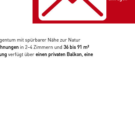
igentum mit spürbarer Nähe zur Natur
wohnungen
in 2–4 Zimmern und
36 bis 91 m²
ung
verfügt über
einen privaten Balkon, eine
 ausgestattet mit hochwertigen
aufen
will, findet hier zeitloses Design und
egnen. Nur wenige Schritte entfernt lädt der
eichzeitig sorgt die gute öffentliche