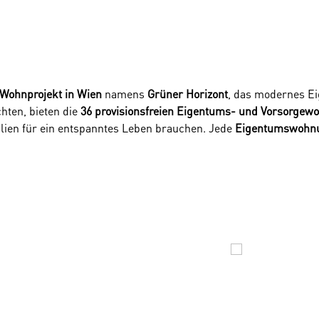
Wohnprojekt in Wien
namens
Grüner Horizont
, das modernes E
ten, bieten die
36 provisionsfreien Eigentums- und Vorsorge
lien für ein entspanntes Leben brauchen. Jede
Eigentumswohn
ick ins Grüne täglich neu zu genießen.
um Wohlfühlen: Alle Einheiten werden
schlüsselfertig
übergeben,
ganten Parkettböden. Wer eine hochwertige
Eigentumswohnung k
enplätze
bereit.
ne Horizont liegt dort, wo sich Stadt und Natur harmonisch beg
rtlichen Aktivitäten oder entspannten Stunden im Grünen ein. Gl
zeit bequem erreichbar bleibt.