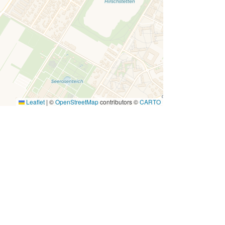
Leaflet
|
©
OpenStreetMap
contributors ©
CARTO