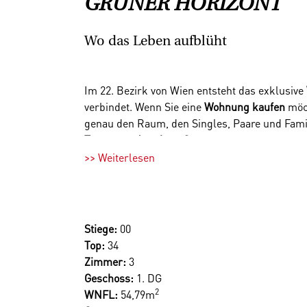
GRÜNER HORIZONT
Wo das Leben aufblüht
Im 22. Bezirk von Wien entsteht das exklusive
verbindet. Wenn Sie eine
Wohnung kaufen
möch
genau den Raum, den Singles, Paare und Fami
Terrasse oder einen Garten
– ideal, um den Bl
>> Weiterlesen
Auch im Inneren erwartet Sie Wohnqualität z
Sanitärelementen, stilvollen Fliesen und ele
höchsten Komfort.
Für zusätzlichen Komfort stehen
20 Tiefgarag
Stiege:
00
Top:
34
Besonders hervorzuheben ist die Lage: Der Grü
Zimmer:
3
Hirschstettner Badeteich
zu Spaziergängen, spo
Geschoss:
1. DG
Anbindung dafür, dass das urbane Leben jeder
2
WNFL:
54,79m