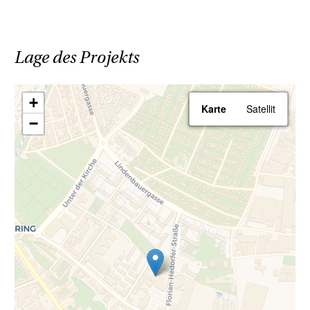
Sparen Sie 3,6% | provisionsfrei
kaufen
Lage des Projekts
Ihr Vorteil beim Erwerb einer Haring Group
Immobilie:
+
Karte
Satellit
−
- Provisionsfrei! Alle Eigentumsobjekte
werden ohne Provision (3,6% inkl. MwSt.)
angeboten!