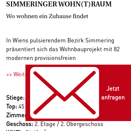
SIMMERINGER WOHN(T)RAUM
Wo wohnen ein Zuhause findet
In Wiens pulsierendem Bezirk Simmering
präsentiert sich das Wohnbauprojekt mit 82
modernen provisionsfreien
Eigentumswohnungen. Dieser Wohnbau
>> Weiterlesen
umfasst 2- und 3-Zimmer-Varianten, um den
unterschiedlichen Bedürfnissen gerecht zu
Jetzt
werden. Das Gebäude erstreckt sich über 5
anfragen
Stiege:
Geschosse und bietet eine vielfältige
Top:
45
Auswahl von 39m² bis 62m² großen
Zimmer:
3
Wohnungen. Zusätzlich verfügt jede dieser
Geschoss:
2. Etage / 2. Obergeschoss
Wohnungen über eine eigene Freifläche,
2