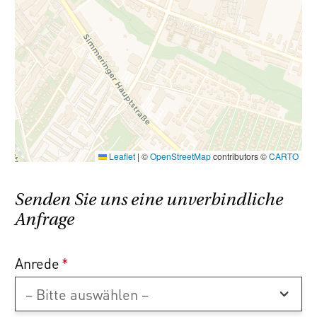
Renderings: Symbolic images (c) bildraum.at
Wir weisen darauf hin, dass zwischen dem
Vermittler und dem zu vermittelnden Dritten
ein familiäres oder wirtschaftliches
Naheverhältnis besteht.
Der Vermittler ist als Doppelmakler tätig.
Leaflet
|
©
OpenStreetMap
contributors ©
CARTO
Senden Sie uns eine unverbindliche
Anfrage
Anrede
*