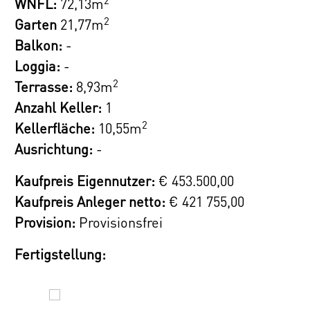
WNFL:
72,13m
Sanitäreinrichtungen, Fliesen und
2
Garten
21,77m
Parkettböden – so ist Ihr Einzug von Anfang
Balkon:
-
an bequem planbar.
Loggia:
-
2
Terrasse:
8,93m
Ob Single, Paar oder Familie – hier entsteht
Anzahl Keller:
1
ein Zuhause, das Komfort, Qualität und
2
Kellerfläche:
10,55m
Lebensfreude vereint.
Ausrichtung:
-
Die Lage im 22. Bezirk überzeugt durch
Kaufpreis Eigennutzer:
€ 453.500,00
ausgezeichnete Anbindung an das Wiener
Kaufpreis Anleger netto:
€ 421 755,00
Verkehrsnetz (S-Bahn, Straßenbahn und Bus)
Provision:
Provisionsfrei
sowie durch kurze Wege zu Nahversorgern.
Gleichzeitig genießen Sie die Nähe zu
Fertigstellung:
Grünräumen und Naherholungsgebieten der
Uferbereichen der Alten Donau für