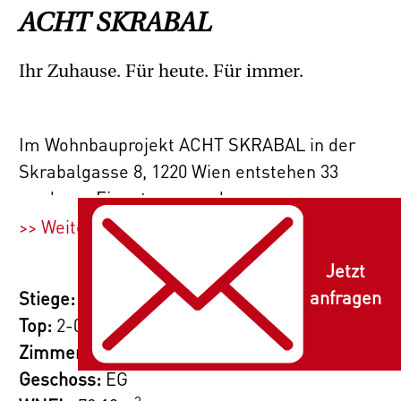
ACHT SKRABAL
Ihr Zuhause. Für heute. Für immer.
Im Wohnbauprojekt ACHT SKRABAL in der
Skrabalgasse 8, 1220 Wien entstehen 33
moderne Eigentums- und
Vorsorgewohnungen mit 2–4 Zimmern und
>> Weiterlesen
Wohnflächen von 39 bis 93 m², jeweils mit
Jetzt
einer privaten Freifläche – Balkon, Terrasse
anfragen
Stiege:
oder Garten.
Top:
2-01
Für zusätzlichen Komfort sorgen 17
Zimmer:
3
Tiefgaragenplätze. Alle Wohnungen werden
Geschoss:
EG
schlüsselfertig übergeben, inklusive
2