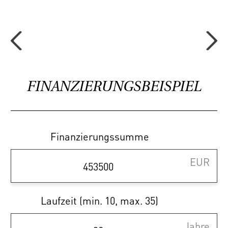
ausgedehnte Radtouren und Spaziergänge.
Diese Kombination aus Urbanität, Natur und
Lebensqualität macht ACHT SKRABAL zu
einer besonders attraktiven Adresse in der
Donaustadt.
FINANZIERUNGSBEISPIEL
Sparen Sie 3,6% | provisionsfrei
Finanzierungssumme
kaufen
EUR
Ihr Vorteil beim Erwerb einer Haring Group
Immobilie:
Laufzeit (min. 10, max. 35)
- Provisionsfrei! Alle Eigentumsobjekte
werden ohne Provision (3,6% inkl. MwSt.)
Jahre