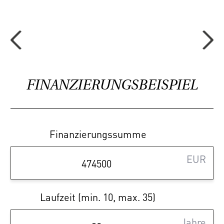
ausgedehnte Radtouren und Spaziergänge.
Diese Kombination aus Urbanität, Natur und
Lebensqualität macht ACHT SKRABAL zu
einer besonders attraktiven Adresse in der
Donaustadt.
FINANZIERUNGSBEISPIEL
Sparen Sie 3,6% | provisionsfrei
Finanzierungssumme
kaufen
EUR
Ihr Vorteil beim Erwerb einer Haring Group
Immobilie:
Laufzeit (min. 10, max. 35)
- Provisionsfrei! Alle Eigentumsobjekte
werden ohne Provision (3,6% inkl. MwSt.)
Jahre