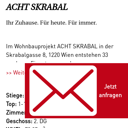
ACHT SKRABAL
Ihr Zuhause. Für heute. Für immer.
Im Wohnbauprojekt ACHT SKRABAL in der
Skrabalgasse 8, 1220 Wien entstehen 33
moderne Eigentums- und
Vorsorgewohnungen mit 2–4 Zimmern und
>> Weiterlesen
Wohnflächen von 39 bis 93 m², jeweils mit
Jetzt
einer privaten Freifläche – Balkon, Terrasse
anfragen
Stiege:
oder Garten.
Top:
1-18
Für zusätzlichen Komfort sorgen 17
Zimmer:
3
Tiefgaragenplätze. Alle Wohnungen werden
Geschoss:
2. DG
schlüsselfertig übergeben, inklusive
2