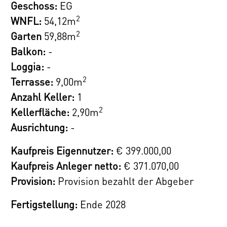
Geschoss:
EG
Alle Wohnungen werden schlüsselfertig
2
WNFL:
54,12m
übergeben, d.h. alle Sanitäranlagen, Fliesen
2
Garten
59,88m
und Parkettböden sind im Kaufpreis
Balkon:
-
inkludiert. Details über die Ausstattung der
Loggia:
-
Wohnungen entnehmen Sie gerne der
2
Terrasse:
9,00m
Leistungsbeschreibung im Booklet.
Anzahl Keller:
1
2
Kellerfläche:
2,90m
27 PKW-Stellplätze stehen in der
Ausrichtung:
-
hauseigenen Tiefgarage bereit und bieten
eine bequeme und sichere Parkmöglichkeit.
Kaufpreis Eigennutzer:
€ 399.000,00
Außerdem haben Sie die Möglichkeit, eine
Kaufpreis Anleger netto:
€ 371.070,00
von 5 zusätzlichen Einlagerungsräumen zu
Provision:
Provision bezahlt der Abgeber
erwerben - Preis auf Anfrage.
Fertigstellung:
Ende 2028
Die Lage punktet mit einer attraktiven