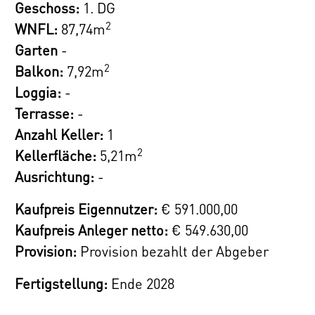
Geschoss:
1. DG
Alle Wohnungen werden schlüsselfertig
2
WNFL:
87,74m
übergeben, d.h. alle Sanitäranlagen, Fliesen
Garten
-
und Parkettböden sind im Kaufpreis
2
Balkon:
7,92m
inkludiert. Details über die Ausstattung der
Loggia:
-
Wohnungen entnehmen Sie gerne der
Terrasse:
-
Leistungsbeschreibung im Booklet.
Anzahl Keller:
1
2
Kellerfläche:
5,21m
27 PKW-Stellplätze stehen in der
Ausrichtung:
-
hauseigenen Tiefgarage bereit und bieten
eine bequeme und sichere Parkmöglichkeit.
Kaufpreis Eigennutzer:
€ 591.000,00
Außerdem haben Sie die Möglichkeit, eine
Kaufpreis Anleger netto:
€ 549.630,00
von 5 zusätzlichen Einlagerungsräumen zu
Provision:
Provision bezahlt der Abgeber
erwerben - Preis auf Anfrage.
Fertigstellung:
Ende 2028
Die Lage punktet mit einer attraktiven