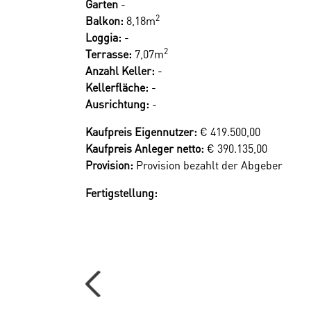
Garten
-
Sparen Sie 3,6% | provisionsfrei ka
2
Balkon:
8,18m
Ihr Vorteil beim Erwerb einer Haring Group I
Loggia:
-
2
Terrasse:
7,07m
- Provisionsfrei! Alle Eigentumsobjekte werde
Anzahl Keller:
-
Kellerfläche:
-
Ausrichtung:
-
Renderings: Symbolbilder (c) bildraum.at
Kaufpreis Eigennutzer:
€ 419.500,00
Wir weisen darauf hin, dass zwischen dem Verm
Kaufpreis Anleger netto:
€ 390.135,00
Provision:
Provision bezahlt der Abgeber
Der Vermittler ist als Doppelmakler tätig.
Fertigstellung: