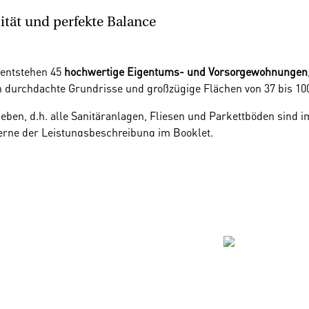
ität und perfekte Balance
 entstehen 45
hochwertige Eigentums- und Vorsorgewohnungen
n durchdachte Grundrisse und großzügige Flächen von 37 bis 1
en, d.h. alle Sanitäranlagen, Fliesen und Parkettböden sind im 
rne der Leistungsbeschreibung im Booklet.
 PKW-Stellplätzen in der hauseigenen Tiefgarage profitieren.
 Die
ruhige, grüne Umgebung
sorgt für Erholung, während Sie d
nell erreichen.
Entspannen Sie in den nahegelegenen
Nussdorf
e Ihre perfekte Balance zwischen Stadt und Natur.