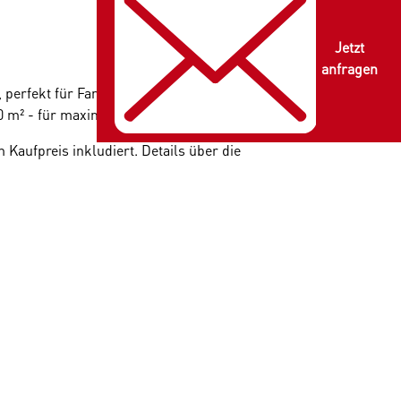
Jetzt
anfragen
, perfekt für Familien, Paare und Singles. Die
00 m² - für maximalen Wohnkomfort.
Kaufpreis inkludiert. Details über die
ank der
zentralen Lage und ausgezeichneten
er Weinbergen
oder genießen Sie einen