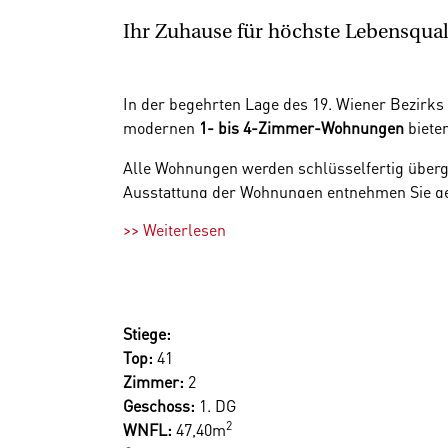
Ihr Zuhause für höchste Lebensqual
In der begehrten Lage des 19. Wiener Bezirks
modernen
1
- bis 4-Zimmer-Wohnungen
biete
Alle Wohnungen werden schlüsselfertig übergeb
Ausstattung der Wohnungen entnehmen Sie ge
>> Weiterlesen
Als PKW Besitzer können Sie von einem von 10
Döbling vereint das Beste aus beiden Welten:
Anbindung
alle urbanen Annehmlichkeiten sch
Ausflug ins
Krapfenwaldlbad
– hier finden Si
Stiege:
Top:
41
Zimmer:
2
Geschoss:
1. DG
2
WNFL:
47,40m