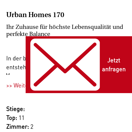
Urban Homes 170
Ihr Zuhause für höchste Lebensqualität und
perfekte Balance
In der begehrten Lage des 19. Wiener Bezirks
Jetzt
entstehen 45
hochwertige Eigentums- und
anfragen
Vorsorgewohnungen
, perfekt für Familien,
Paare und Singles. Die modernen
1
- bis 4-
>> Weiterlesen
Zimmer-Wohnungen
bieten durchdachte
Grundrisse und großzügige Flächen von 37
Stiege:
bis 100 m² - für maximalen Wohnkomfort.
Top:
11
Alle Wohnungen werden schlüsselfertig
Zimmer:
2