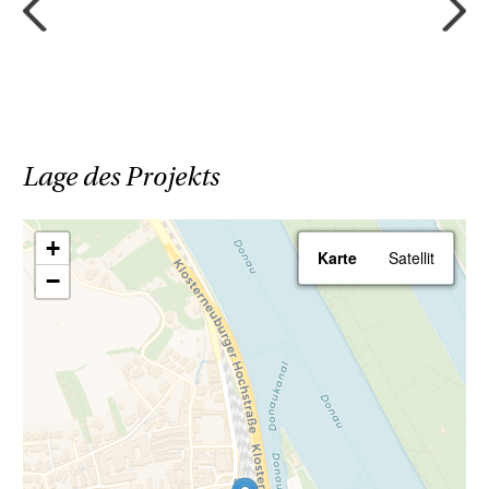
Nussdorfer Weinbergen
oder genießen Sie
einen Ausflug ins
Krapfenwaldlbad
– hier
finden Sie Ihre perfekte Balance zwischen
Stadt und Natur.
Lage des Projekts
+
Karte
Satellit
Sparen Sie 3,6% | provisionsfrei
−
kaufen
Ihr Vorteil beim Erwerb einer Haring Group
Immobilie:
- Provisionsfrei! Alle Eigentumsobjekte
werden ohne Provision (3,6% inkl. MwSt.)