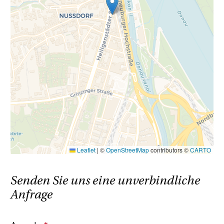
angeboten!
Renderings: Symbolbilder (c) bildraum.at
Wir weisen darauf hin, dass zwischen dem
Vermittler und dem zu vermittelnden Dritten
ein familiäres oder wirtschaftliches
Naheverhältnis besteht.
Der Vermittler ist als Doppelmakler tätig.
Leaflet
|
©
OpenStreetMap
contributors ©
CARTO
Senden Sie uns eine unverbindliche
Anfrage