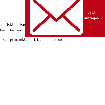
Jetzt
anfragen
, perfekt für Familien, Paare und Singles. Die
00 m² - für maximalen Wohnkomfort.
Kaufpreis inkludiert. Details über die
ank der
zentralen Lage und ausgezeichneten
er Weinbergen
oder genießen Sie einen