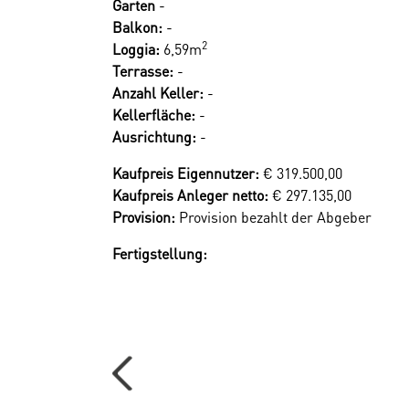
Garten
-
Sparen Sie 3,6% | provisionsfrei ka
Balkon:
-
Ihr Vorteil beim Erwerb einer Haring Group I
2
Loggia:
6,59m
Terrasse:
-
- Provisionsfrei! Alle Eigentumsobjekte werde
Anzahl Keller:
-
Kellerfläche:
-
Ausrichtung:
-
Renderings: Symbolbilder (c) bildraum.at
Kaufpreis Eigennutzer:
€ 319.500,00
Wir weisen darauf hin, dass zwischen dem Verm
Kaufpreis Anleger netto:
€ 297.135,00
Provision:
Provision bezahlt der Abgeber
Der Vermittler ist als Doppelmakler tätig.
Fertigstellung: