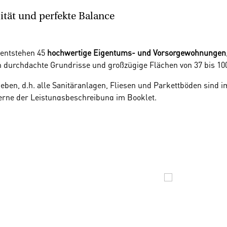
ität und perfekte Balance
 entstehen 45
hochwertige Eigentums- und Vorsorgewohnungen
n durchdachte Grundrisse und großzügige Flächen von 37 bis 1
en, d.h. alle Sanitäranlagen, Fliesen und Parkettböden sind im 
rne der Leistungsbeschreibung im Booklet.
 PKW-Stellplätzen in der hauseigenen Tiefgarage profitieren.
 Die
ruhige, grüne Umgebung
sorgt für Erholung, während Sie d
nell erreichen.
Entspannen Sie in den nahegelegenen
Nussdorf
e Ihre perfekte Balance zwischen Stadt und Natur.