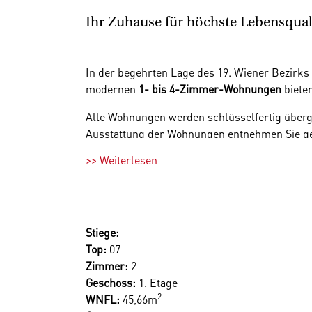
Ihr Zuhause für höchste Lebensqual
In der begehrten Lage des 19. Wiener Bezirks
modernen
1
- bis 4-Zimmer-Wohnungen
biete
Alle Wohnungen werden schlüsselfertig übergeb
Ausstattung der Wohnungen entnehmen Sie ge
>> Weiterlesen
Als PKW Besitzer können Sie von einem von 10
Döbling vereint das Beste aus beiden Welten:
Anbindung
alle urbanen Annehmlichkeiten sch
Ausflug ins
Krapfenwaldlbad
– hier finden Si
Stiege:
Top:
07
Zimmer:
2
Geschoss:
1. Etage
2
WNFL:
45,66m