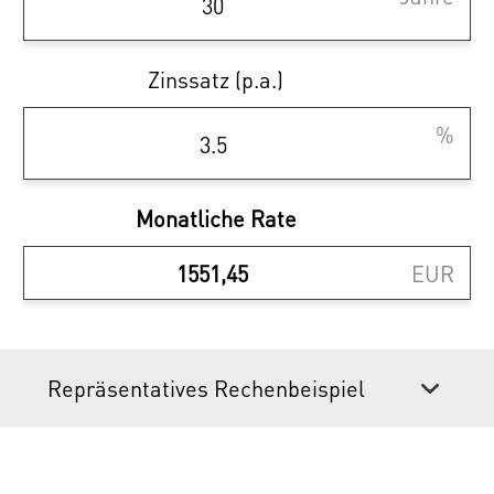
Zinssatz (p.a.)
Sparen Sie 3,6% | provisionsfrei
%
kaufen
Ihr Vorteil beim Erwerb einer Haring Group
Monatliche Rate
Immobilie:
EUR
- Provisionsfrei! Alle Eigentumsobjekte
werden ohne Provision (3,6% inkl. MwSt.)
angeboten!
Repräsentatives Rechenbeispiel
Renderings: Symbolbilder (c) bildraum.at
Wir weisen darauf hin, dass zwischen dem