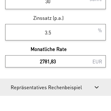
Zinssatz (p.a.)
Sparen Sie 3,6% | provisionsfrei
%
kaufen
Ihr Vorteil beim Erwerb einer Haring Group
Monatliche Rate
Immobilie:
EUR
- Provisionsfrei! Alle Eigentumsobjekte
werden ohne Provision (3,6% inkl. MwSt.)
angeboten!
Repräsentatives Rechenbeispiel
Renderings: Symbolbilder (c) bildraum.at
Wir weisen darauf hin, dass zwischen dem