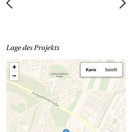
Sparen Sie 3,6% | provisionsfrei
kaufen
Ihr Vorteil beim Erwerb einer Haring Group
Immobilie:
Lage des Projekts
- Provisionsfrei! Alle Eigentumsobjekte
werden ohne Provision (3,6% inkl. MwSt.)
+
Karte
Satellit
angeboten!
−
Renderings: Symbolbilder (c) bildraum.at
Wir weisen darauf hin, dass zwischen dem
Vermittler und dem zu vermittelnden Dritten