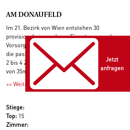
AM DONAUFELD
Im 21. Bezirk von Wien entstehen 30
provisionsfreie moderne Eigentums- und
Vorsorgewohnungen, die für jedes Bedürfnis
die passende Lösung bieten. Mit großzügigen
Jetzt
2 bis 4 Zimmer Wohnungen, die eine Fläche
anfragen
von 35m² bis 93m² abdecken, ist für jedes
Wohnbedürfnis das Richtige dabei. Weiters
>> Weiterlesen
stehen 13 Kfz-Abstellplätze in der Tiefgarage
zur Verfügung.
Stiege:
In ruhiger Lage in Floridsdorf mit guter
Top:
15
Erreichbarkeit der Wiener Innenstadt sowie
Zimmer:
optimaler Anbindung an öffentliche