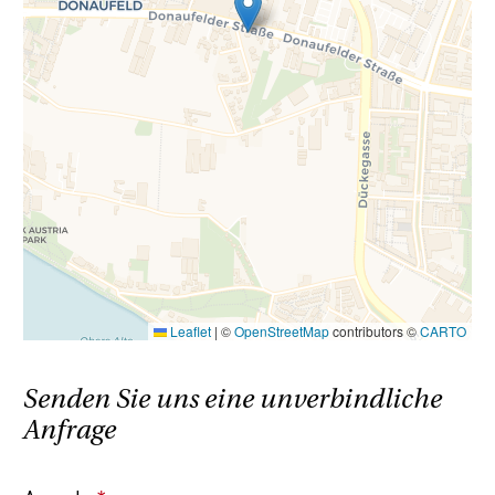
ein familiäres oder wirtschaftliches
Naheverhältnis besteht.
Der Vermittler ist als Doppelmakler tätig.
Leaflet
|
©
OpenStreetMap
contributors ©
CARTO
Senden Sie uns eine unverbindliche
Anfrage