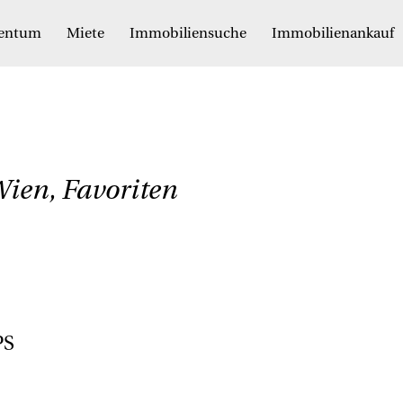
gentum
Miete
Immobiliensuche
Immobilienankauf
ien, Favoriten
PS