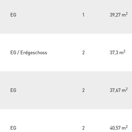
2
EG
1
39,27 m
2
EG / Erdgeschoss
2
37,3 m
2
EG
2
37,67 m
2
EG
2
40,57 m