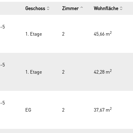
Geschoss
Zimmer
Wohnfläche
-5
2
1. Etage
2
45,66 m
-5
2
1. Etage
2
42,28 m
-5
2
EG
2
37,67 m