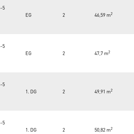
-5
2
EG
2
46,59 m
-5
2
EG
2
47,7 m
-5
2
1. DG
2
49,91 m
-5
2
1. DG
2
50,82 m