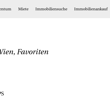
gentum
Miete
Immobiliensuche
Immobilienankauf
ien, Favoriten
PS