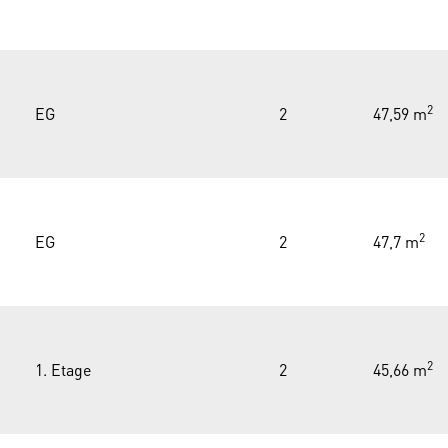
2
EG
2
47,59 m
2
EG
2
47,7 m
2
1. Etage
2
45,66 m