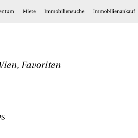
gentum
Miete
Immobiliensuche
Immobilienankauf
ien, Favoriten
PS