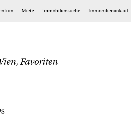
gentum
Miete
Immobiliensuche
Immobilienankauf
ien, Favoriten
PS