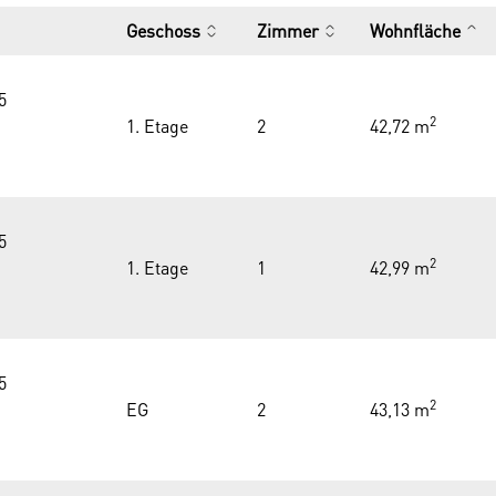
Geschoss
Zimmer
Wohnfläche
5
2
1. Etage
2
42,72 m
5
2
1. Etage
1
42,99 m
5
2
EG
2
43,13 m