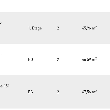
5
2
1. Etage
2
45,96 m
5
2
EG
2
46,59 m
ße 151
2
EG
2
47,56 m