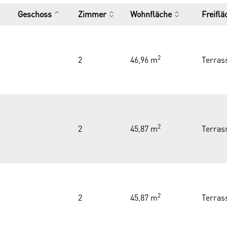
Geschoss
Zimmer
Wohnfläche
Freifl
2
2
46,96 m
Terras
2
2
45,87 m
Terras
2
2
45,87 m
Terras