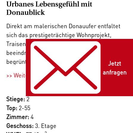
Urbanes Lebensgefühl mit
Donaublick
Direkt am malerischen Donauufer entfaltet
sich das prestigeträchtige Wohnprojekt,
Traisengasse 20–22. Der moderne Neubau
beeindruckt mit eleganter Architektur,
begrüntem Innenhof und spektakulärem
Jetzt
Donaublick. 269 Eigentumswohnungen bieten
anfragen
>> Weiterlesen
vielfältige Wohnungsvarianten für alle
Lebensstile und Generationen. Die Nähe zur
Donauinsel und die schnelle Anbindung ans
Stiege:
2
Stadtzentrum versprechen ein privilegiertes
Top:
2-55
Lebensgefühl in einem der lebendigsten
Zimmer:
4
Bezirke Wiens.
Geschoss:
3. Etage
2