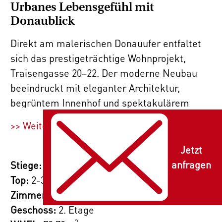
Urbanes Lebensgefühl mit
Donaublick
Direkt am malerischen Donauufer entfaltet
sich das prestigeträchtige Wohnprojekt,
Traisengasse 20–22. Der moderne Neubau
beeindruckt mit eleganter Architektur,
begrüntem Innenhof und spektakulärem
Donaublick. 269 Eigentumswohnungen bieten
>> Weiterlesen
vielfältige Wohnungsvarianten für alle
Lebensstile und Generationen. Die Nähe zur
Jetzt
Donauinsel und die schnelle Anbindung ans
anfragen
Stiege:
2
Stadtzentrum versprechen ein privilegiertes
Top:
2-30+ 2-31
Lebensgefühl in einem der lebendigsten
Zimmer:
4
Bezirke Wiens.
Geschoss:
2. Etage
2