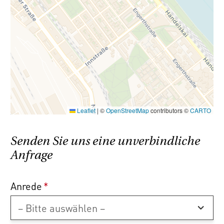
Naheverhältnis besteht.
Der Vermittler ist als Doppelmakler tätig.
Leaflet
|
©
OpenStreetMap
contributors ©
CARTO
Senden Sie uns eine unverbindliche
Anfrage
Anrede
*