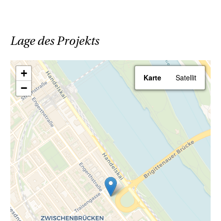
Ihr Vorteil beim Erwerb einer Haring Group
Immobilie:
Lage des Projekts
- Provisionsfrei! Alle Eigentumsobjekte
werden ohne Provision (3,6% inkl. MwSt.)
+
Karte
Satellit
angeboten!
−
Renderings: Symbolbilder Außenansichten
(c) zoom.at, Innenraumansichten (c) JAMJAM
- Kreativagentur für Immobilien
Wir weisen darauf hin, dass zwischen dem
Vermittler und dem zu vermittelnden Dritten
ein familiäres oder wirtschaftliches