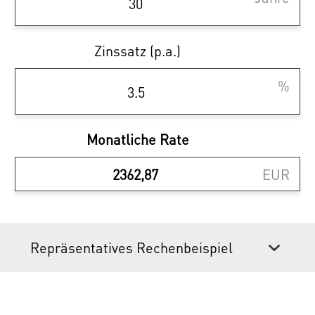
Provisionsfrei bis zum Baustart!
Zinssatz (p.a.)
Kaufen Sie Ihr zukünftiges Zuhause bereits
vor dem Baustart und sparen dabei die
%
Provision! Gerne steht Ihnen unser Vertrieb
für Informationen zur Verfügung.
Monatliche Rate
EUR
Alle Infos zu diesem Projekt finden Sie unter
www.traisengasse20.at
Repräsentatives Rechenbeispiel
Sparen Sie 3,6% | provisionsfrei
kaufen