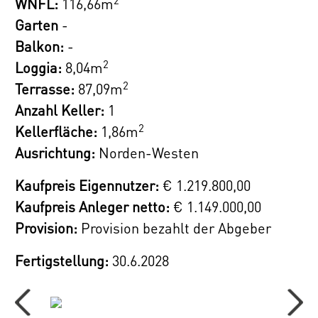
WNFL:
116,66m
Die modernen 2-Zimmer-Wohnungen sind
Garten
-
ideal für Singles und Paare. Mit 37 bis 45 m²
Balkon:
-
vereinen sie einen offenen Wohn-/Essbereich,
2
Loggia:
8,04m
ein separates Schlafzimmer sowie Zugang
2
Terrasse:
87,09m
zur Terrasse oder zum eigenen Garten.
Anzahl Keller:
1
Höchsten Wohnkomfort bieten auch die
2
Kellerfläche:
1,86m
Maisonette-, Garten- und Hofwohnungen mit
Ausrichtung:
Norden-Westen
3 oder 4 Zimmern. Die Gartenwohnungen
verfügen über private Grünflächen, während
Kaufpreis Eigennutzer:
€ 1.219.800,00
Hofwohnungen direkten Zugang zum
Kaufpreis Anleger netto:
€ 1.149.000,00
begrünten Innenhof haben. Die
Provision:
Provision bezahlt der Abgeber
Dachgeschoßwohnungen und Penthouses
Fertigstellung:
30.6.2028
bieten luxuriöses Wohnen mit 43 bis 126 m²
und 2 bis 4 Zimmern. Atemberaubende
Ausblicke und ein begehrter Rückzugsort im