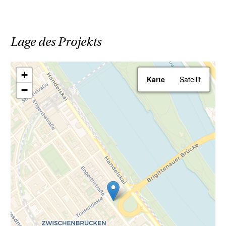
Ihr Vorteil beim Erwerb einer Haring Group
Immobilie:
Lage des Projekts
- Provisionsfrei! Alle Eigentumsobjekte
werden ohne Provision (3,6% inkl. MwSt.)
+
Karte
Satellit
angeboten!
−
Renderings: Symbolbilder Außenansichten
(c) zoom.at, Innenraumansichten (c) JAMJAM
- Kreativagentur für Immobilien
Wir weisen darauf hin, dass zwischen dem
Vermittler und dem zu vermittelnden Dritten
ein familiäres oder wirtschaftliches