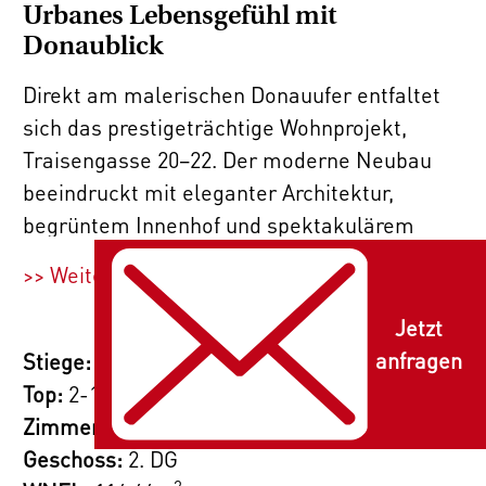
Urbanes Lebensgefühl mit
Donaublick
Direkt am malerischen Donauufer entfaltet
sich das prestigeträchtige Wohnprojekt,
Traisengasse 20–22. Der moderne Neubau
beeindruckt mit eleganter Architektur,
begrüntem Innenhof und spektakulärem
Donaublick. 269 Eigentumswohnungen bieten
>> Weiterlesen
vielfältige Wohnungsvarianten für alle
Lebensstile und Generationen. Die Nähe zur
Jetzt
Donauinsel und die schnelle Anbindung ans
anfragen
Stiege:
2
Stadtzentrum versprechen ein privilegiertes
Top:
2-151
Lebensgefühl in einem der lebendigsten
Zimmer:
4
Bezirke Wiens.
Geschoss:
2. DG
2