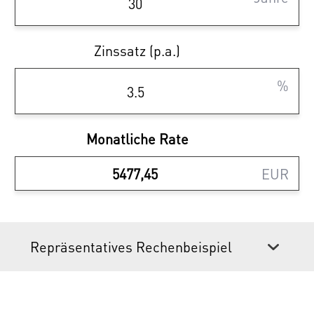
Provisionsfrei bis zum Baustart!
Zinssatz (p.a.)
Kaufen Sie Ihr zukünftiges Zuhause bereits
vor dem Baustart und sparen dabei die
%
Provision! Gerne steht Ihnen unser Vertrieb
für Informationen zur Verfügung.
Monatliche Rate
EUR
Alle Infos zu diesem Projekt finden Sie unter
www.traisengasse20.at
Repräsentatives Rechenbeispiel
Sparen Sie 3,6% | provisionsfrei
kaufen