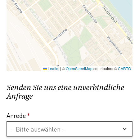
Naheverhältnis besteht.
Der Vermittler ist als Doppelmakler tätig.
Leaflet
|
©
OpenStreetMap
contributors ©
CARTO
Senden Sie uns eine unverbindliche
Anfrage
Anrede
*