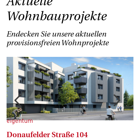
Aktuelle
Wohnbauprojekte
Endecken Sie unsere aktuellen
provisionsfreien Wohnprojekte
e
eigentum
W
Donaufelder Straße 104