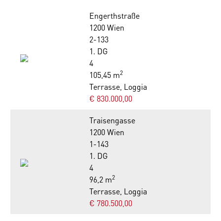
Engerthstraße
1200 Wien
2-133
1. DG
4
2
105,45 m
Terrasse, Loggia
€ 830.000,00
Traisengasse
1200 Wien
1-143
1. DG
4
2
96,2 m
Terrasse, Loggia
€ 780.500,00