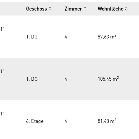
Geschoss
Zimmer
Wohnfläche
111
2
1. DG
4
87,63 m
111
2
1. DG
4
105,45 m
111
2
6. Etage
4
81,48 m